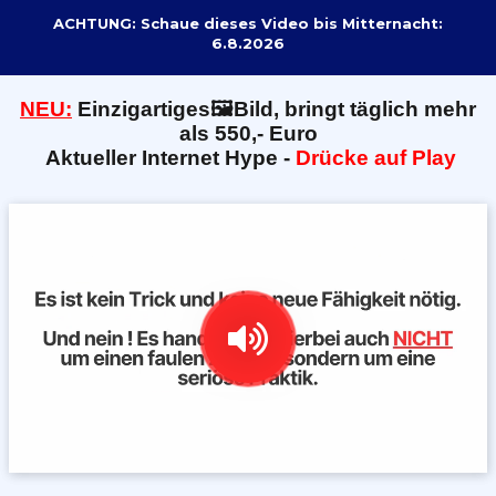
ACHTUNG: Schaue dieses Video bis Mitternacht:
6.8.2026
NEU:
E
inzigartiges🖼️Bild, bringt täglich mehr
als 550,- Euro
Aktueller Internet Hype -
Drücke auf Play