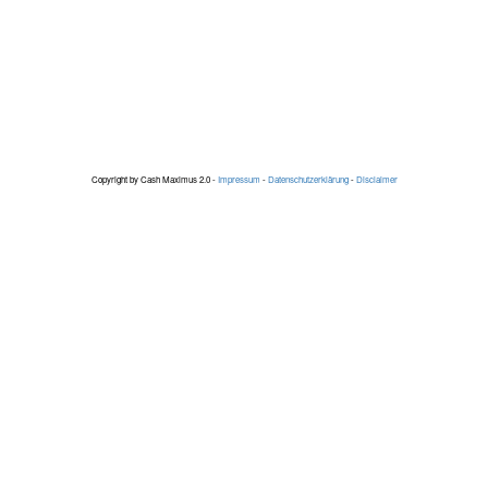
Copyright by Cash Maximus 2.0 -
Impressum
-
Datenschutzerklärung
-
Disclaimer