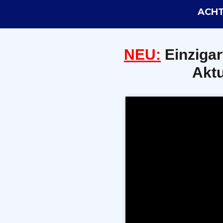
ACHT
NEU:
E
inzigar
Aktu