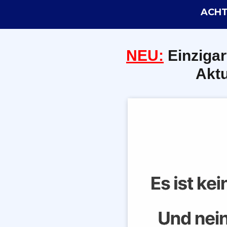
ACHTU
NEU:
E
inzigar
Aktu