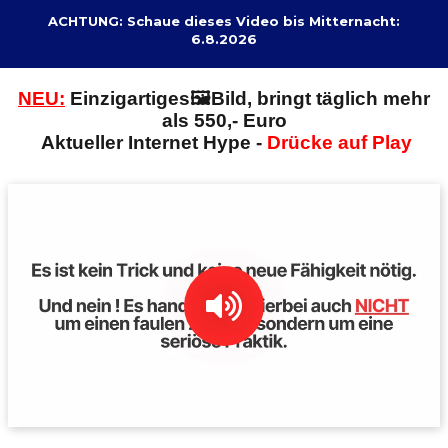
ACHTUNG: Schaue dieses Video bis Mitternacht:
6.8.2026
NEU:
E
inzigartiges🖼️Bild, bringt täglich mehr
als 550,- Euro
Aktueller Internet Hype -
Drücke auf Play