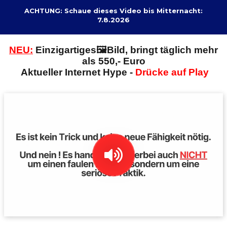
ACHTUNG: Schaue dieses Video bis Mitternacht:
7.8.2026
NEU:
E
inzigartiges🖼️Bild, bringt täglich mehr
als 550,- Euro
Aktueller Internet Hype -
Drücke auf Play