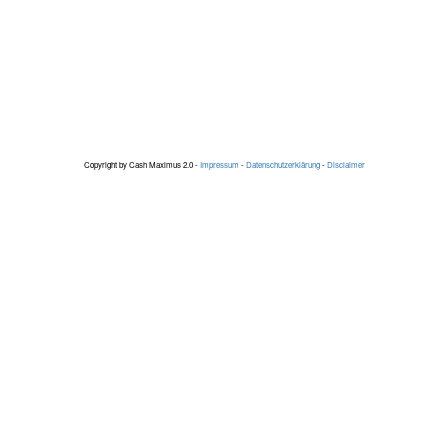
Copyright by Cash Maximus 2.0 -
Impressum
-
Datenschutzerklärung
-
Disclaimer