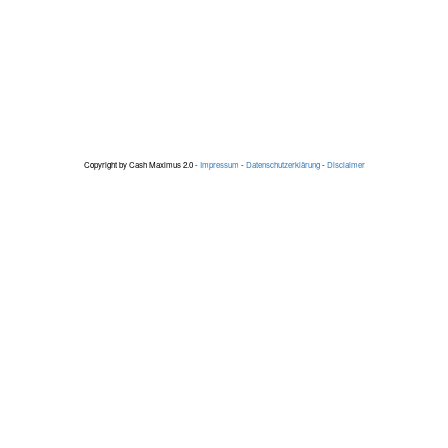
Copyright by Cash Maximus 2.0 -
Impressum
-
Datenschutzerklärung
-
Disclaimer