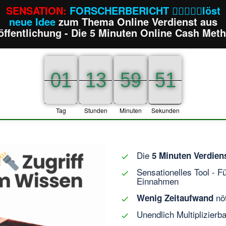
SENSATION:
FORSCHERBERICHT ⛓️‍💥🔦📒🚀löst
neue Idee
zum Thema Online Verdienst aus
öffentlichung - Die 5 Minuten Online Cash Met
51
01
13
59
50
01
01
13
13
59
59
51
Tag
Stunden
Minuten
Sekunden
Die
5 Minuten Verdien
Sensationelles Tool - F
Einnahmen
nöt
Wenig Zeitaufwand
Unendlich Multiplizierb