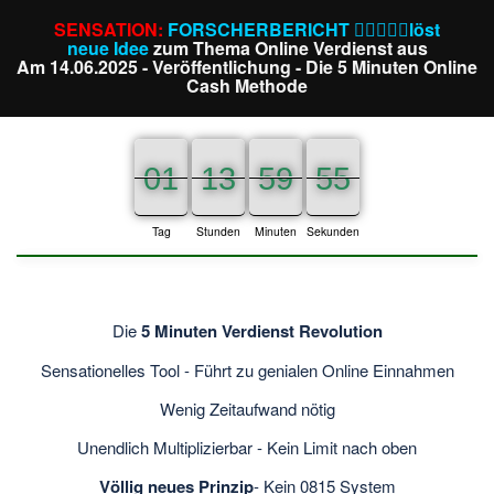
SENSATION:
FORSCHERBERICHT ⛓️‍💥🔦📒🚀löst
neue Idee
zum Thema Online Verdienst aus
Am 14.06.2025 - Veröffentlichung - Die 5 Minuten Online
Cash Methode
01
01
01
13
13
13
59
59
59
55
54
55
Tag
Stunden
Minuten
Sekunden
Die
5 Minuten Verdienst Revolution
Sensationelles Tool - Führt zu genialen Online Einnahmen
Wenig Zeitaufwand nötig
Unendlich Multiplizierbar - Kein Limit nach oben
Völlig neues Prinzip
- Kein 0815 System