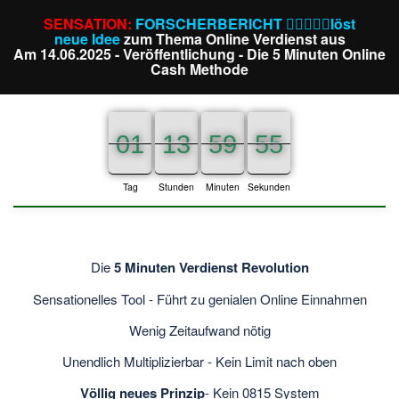
SENSATION:
FORSCHERBERICHT ⛓️‍💥🔦📒🚀löst
neue Idee
zum Thema Online Verdienst aus
Am 14.06.2025 - Veröffentlichung - Die 5 Minuten Online
Cash Methode
01
01
01
13
13
13
59
59
59
55
54
55
Tag
Stunden
Minuten
Sekunden
Die
5 Minuten Verdienst Revolution
Sensationelles Tool - Führt zu genialen Online Einnahmen
Wenig Zeitaufwand nötig
Unendlich Multiplizierbar - Kein Limit nach oben
Völlig neues Prinzip
- Kein 0815 System