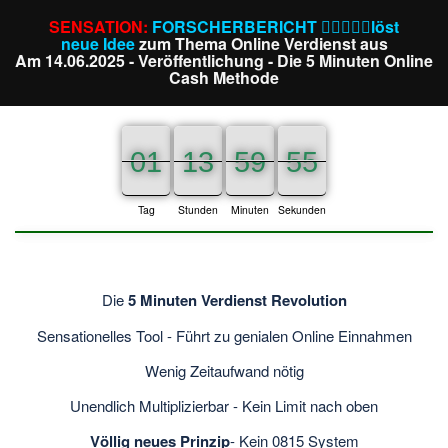
SENSATION:
FORSCHERBERICHT ⛓️‍💥🔦📒🚀löst
neue Idee
zum Thema Online Verdienst aus
Am 14.06.2025 - Veröffentlichung - Die 5 Minuten Online
Cash Methode
01
01
01
13
13
13
59
59
59
55
55
56
Tag
Stunden
Minuten
Sekunden
Die
5 Minuten Verdienst Revolution
Sensationelles Tool - Führt zu genialen Online Einnahmen
Wenig Zeitaufwand nötig
Unendlich Multiplizierbar - Kein Limit nach oben
Völlig neues Prinzip
- Kein 0815 System