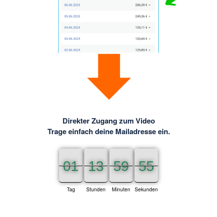
Direkter Zugang zum Video
Trage einfach deine Mailadresse ein.
01
01
01
13
13
13
59
59
59
55
55
56
Tag
Stunden
Minuten
Sekunden