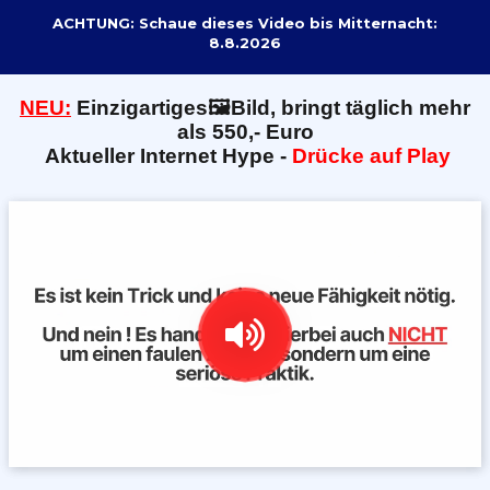
ACHTUNG: Schaue dieses Video bis Mitternacht:
8.8.2026
NEU:
E
inzigartiges🖼️Bild, bringt täglich mehr
als 550,- Euro
Aktueller Internet Hype -
Drücke auf Play