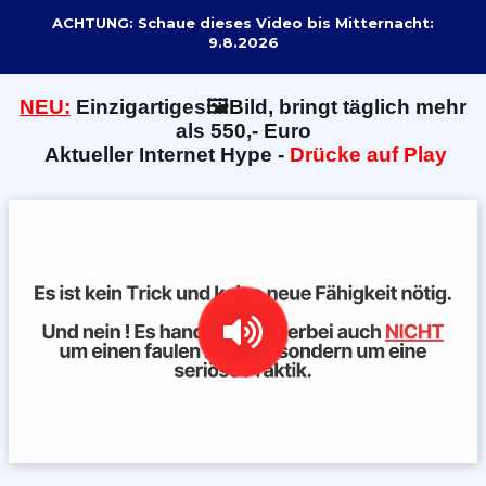
ACHTUNG: Schaue dieses Video bis Mitternacht:
9.8.2026
NEU:
E
inzigartiges🖼️Bild, bringt täglich mehr
als 550,- Euro
Aktueller Internet Hype -
Drücke auf Play