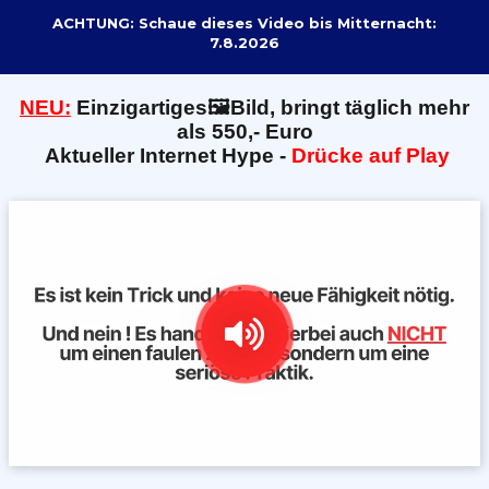
ACHTUNG: Schaue dieses Video bis Mitternacht:
7.8.2026
NEU:
E
inzigartiges🖼️Bild, bringt täglich mehr
als 550,- Euro
Aktueller Internet Hype -
Drücke auf Play