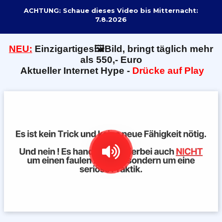
ACHTUNG: Schaue dieses Video bis Mitternacht:
7.8.2026
NEU:
E
inzigartiges🖼️Bild, bringt täglich mehr
als 550,- Euro
Aktueller Internet Hype -
Drücke auf Play