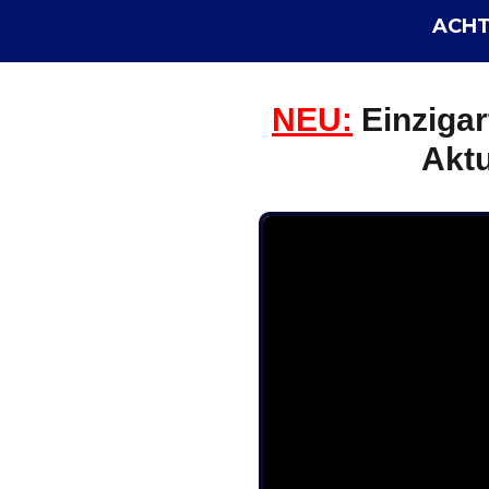
ACHTU
NEU:
E
inzigar
Aktu