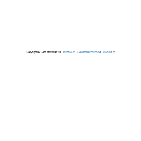
Copyright by Cash Maximus 2.0 -
Impressum
-
Datenschutzerklärung
-
Disclaimer