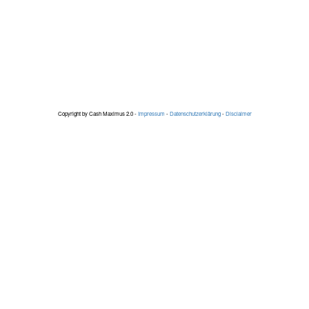
Copyright by Cash Maximus 2.0 -
Impressum
-
Datenschutzerklärung
-
Disclaimer