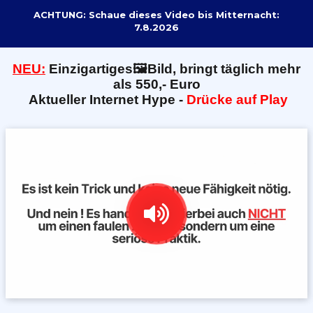
ACHTUNG: Schaue dieses Video bis Mitternacht:
7.8.2026
NEU:
E
inzigartiges🖼️Bild, bringt täglich mehr
als 550,- Euro
Aktueller Internet Hype -
Drücke auf Play