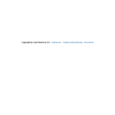
Copyright by Cash Maximus 2.0 -
Impressum
-
Datenschutzerklärung
-
Disclaimer