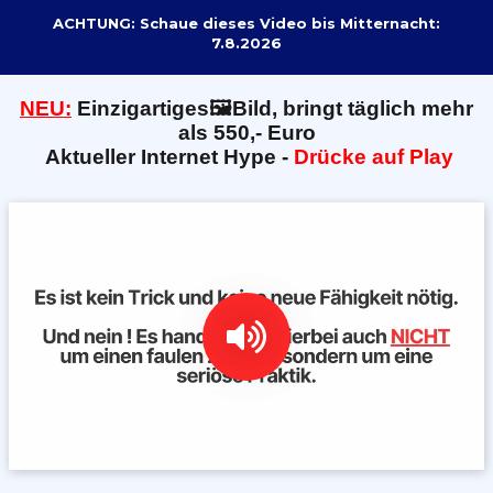
ACHTUNG: Schaue dieses Video bis Mitternacht:
7.8.2026
NEU:
E
inzigartiges🖼️Bild, bringt täglich mehr
als 550,- Euro
Aktueller Internet Hype -
Drücke auf Play