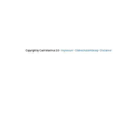
Copyright by Cash Maximus 2.0 -
Impressum
-
Datenschutzerklärung
-
Disclaimer