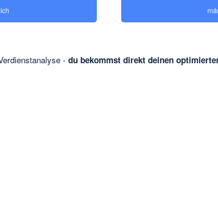
lich
män
Verdienstanalyse -
du bekommst direkt deinen optimierten