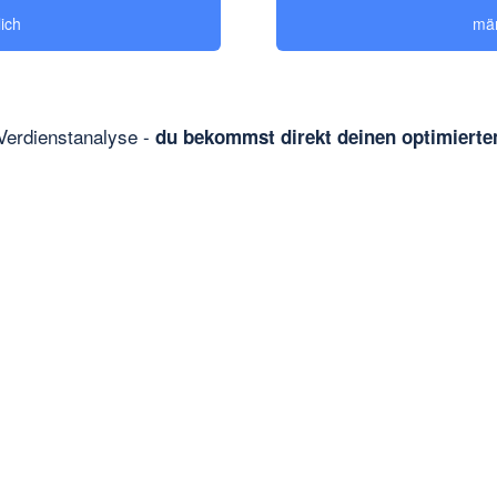
lich
män
Verdienstanalyse -
du bekommst direkt deinen optimierten