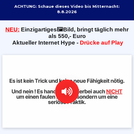
ACHTUNG: Schaue dieses Video bis Mitternacht:
8.8.2026
NEU:
E
inzigartiges🖼️Bild, bringt täglich mehr
als 550,- Euro
Aktueller Internet Hype -
Drücke auf Play