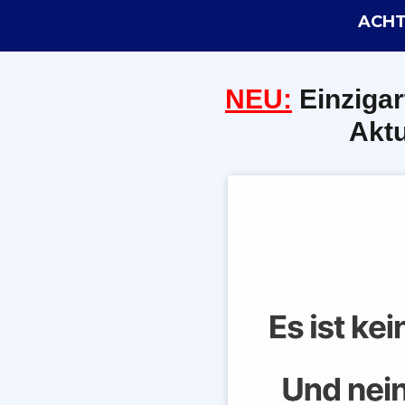
ACHTU
NEU:
E
inzigar
Aktu