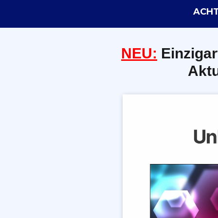
ACHT
NEU:
E
inzigar
Aktu