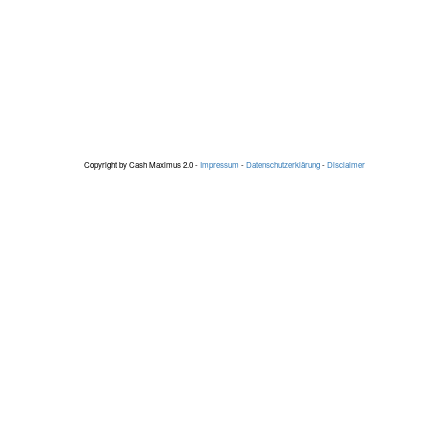
Copyright by Cash Maximus 2.0 -
Impressum
-
Datenschutzerklärung
-
Disclaimer