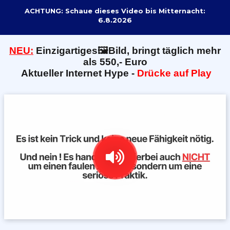
ACHTUNG: Schaue dieses Video bis Mitternacht:
6.8.2026
NEU:
E
inzigartiges🖼️Bild, bringt täglich mehr
als 550,- Euro
Aktueller Internet Hype -
Drücke auf Play